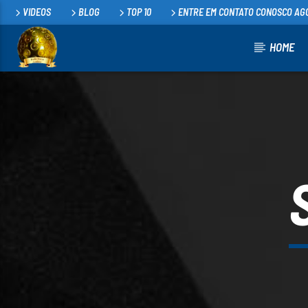
VIDEOS
BLOG
TOP 10
ENTRE EM CONTATO CONOSCO AG
HOME
FAIXA ATUAL
CINDERELA
100
PAULA PIRES