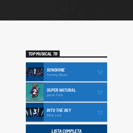
TOP MUSICAL TR
SUNSHINE
1
Tommy Blues
SUPER NATURAL
2
Jamie Tock
INTO THE SKY
3
Mike Lost
LISTA COMPLETA