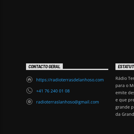
CONTACTO GERAL
ESTATUT
Rádio Te
https://radioterrasdelanhoso.com
para o M
+41 76 240 01 08
emite de
e que pr
radioterraslanhoso@gmail.com
grande p
da Grand