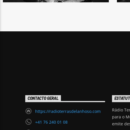
CONTACTO GERAL
ESTATUT
Rádio Te
https://radioterrasdelanhoso.com
para o M
+41 76 240 01 08
emite de