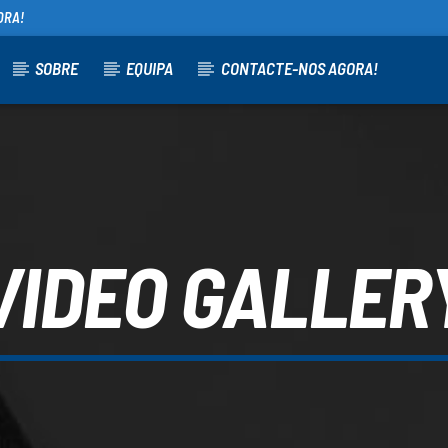
ORA!
SOBRE
EQUIPA
CONTACTE-NOS AGORA!
ATUAL
UPCOMING SHOW
PROG SUSANA
PROG S
20:30
21:30
20:30
21
VIDEO GALLER