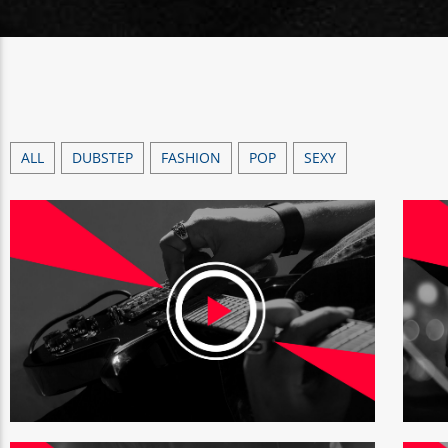
ALL
DUBSTEP
FASHION
POP
SEXY