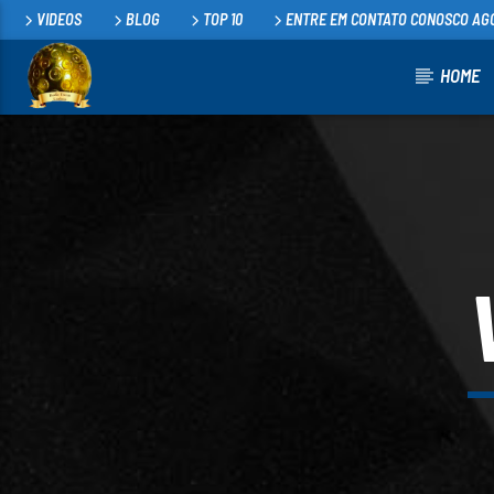
VIDEOS
BLOG
TOP 10
ENTRE EM CONTATO CONOSCO AG
HOME
FAIXA ATUAL
RESINEIRO
100
TONICHA