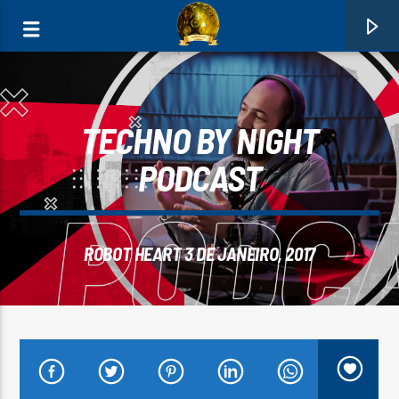
TECHNO BY NIGHT
PODCAST
0:00
ROBOT HEART 3 DE JANEIRO, 2017
FAIXA ATUAL
PEREIRA
JOSE