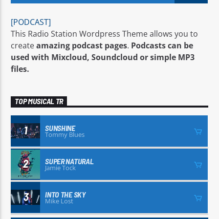
[PODCAST]
This Radio Station Wordpress Theme allows you to
ATUAL
create
amazing podcast pages
.
Podcasts can be
PROG AUTO DJ 24H
used with Mixcloud, Soundcloud or simple MP3
17:00
18:00
files.
TOP MUSICAL TR
RADIO SERVER 1
SUNSHINE
1
Tommy Blues
SUPER NATURAL
2
Jamie Tock
INTO THE SKY
3
Mike Lost