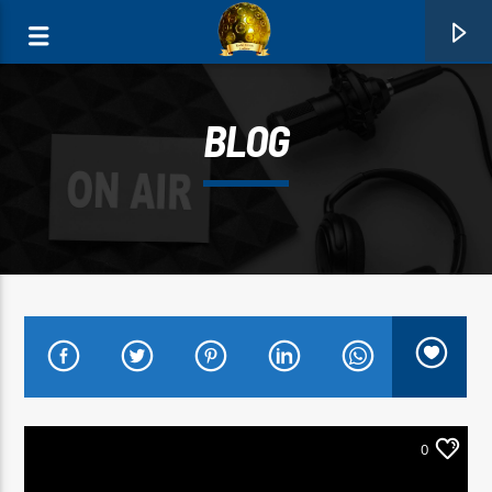
BLOG
0:00
FAIXA ATUAL
RODRIGUES
0
VICTOR