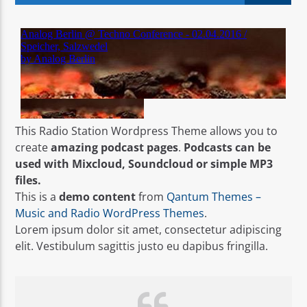
ATUAL
PROG ABILIO NOVAIS
20:00
22:00
This Radio Station Wordpress Theme allows you to
create
amazing podcast pages
.
Podcasts can be
used with Mixcloud, Soundcloud or simple MP3
RADIO SERVER 1
files.
This is a
demo content
from
Qantum Themes –
Music and Radio WordPress Themes
.
Lorem ipsum dolor sit amet, consectetur adipiscing
elit. Vestibulum sagittis justo eu dapibus fringilla.