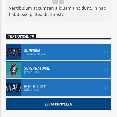
Vestibulum accumsan aliquam tincidunt. In hac
habitasse platea dictumst.
TOP MUSICAL TR
SUNSHINE
1
Tommy Blues
SUPER NATURAL
2
Jamie Tock
INTO THE SKY
3
Mike Lost
LISTA COMPLETA