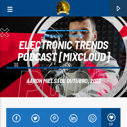
MIXCLOUD
TECHNO
ELECTRONIC TRENDS
PODCAST [MIXCLOUD]
0:00
AARON MILLS 1 DE OUTUBRO, 2022
FAIXA ATUAL
NEVES
CARLOS
17